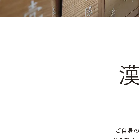
漢
​ご自身